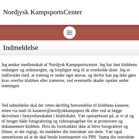
Nordjysk KampsportsCenter
Indmeldelse
Jeg ønsker medlemskab af Nordjysk Kampsportscenter. Jeg har læst klubbens
vedtægter og ordensregler, og forpligter mig til at overholde disse. Jeg er
indforstået med, at træning er under eget ansvar, og derfor kan jeg ikke gøre
krav overfor klubben eller trænerne, ved eventuelle skader opstået under
træningen.
Ved udmeldelse skal der rettes skriftlig henvendelse til klubbens kasserer,
enten via mail til kasserer@nordjyskkampsport.dk eller ved at lægge
skrivelsen i bestyrelsesskabet i klublokalet. Vær opmærksom på, at vi af og
til bruger både fotografering og videooptagelser for at promovere og
dokumentere klubben. Hvis du foretrækker ikke at blive fotograferet og
filmet, er det vigtigt, du meddeler din instruktør om dette. Vær også
opmærksom på at du skal betale kontingentet via PBS. Spørg din instruktør